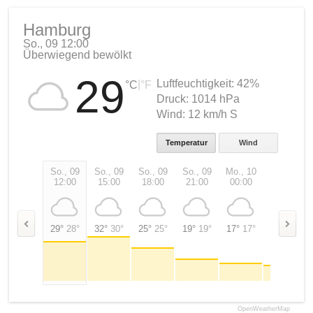
Hamburg
So., 09 12:00
Überwiegend bewölkt
29
Luftfeuchtigkeit:
42%
|
°C
°F
Druck:
1014 hPa
Wind:
12 km/h S
Temperatur
Wind
So., 09
So., 09
So., 09
So., 09
Mo., 10
Mo., 10
12:00
15:00
18:00
21:00
00:00
03:00
29°
28°
32°
30°
25°
25°
19°
19°
17°
17°
16°
16°
OpenWeatherMap