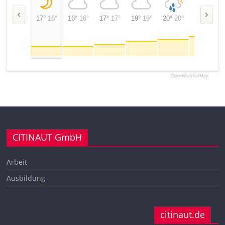
17°
16°
16°
16°
17°
17°
19°
19°
20°
20°
22°
22°
OpenWeatherMap
CITINAUT GmbH
Arbeit
Ausbildung
citinaut.de