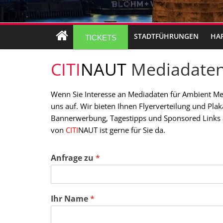
STADTFÜHRUNGEN
HA
TICKETS
CITI
NAUT
Mediadate
Wenn Sie Interesse an Mediadaten für Ambient M
uns auf. Wir bieten Ihnen Flyerverteilung und Pl
Bannerwerbung, Tagestipps und Sponsored Links a
von
CITI
NAUT ist gerne für Sie da.
Anfrage zu
*
Ihr Name
*